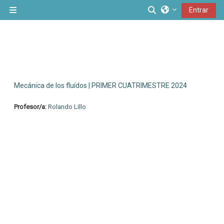
Salta al contenido principal
Conmutar entrad
Entrar
Panel lateral
Mecánica de los fluídos | PRIMER CUATRIMESTRE 2024
Profesor/a:
Rolando Lillo