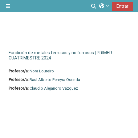
Salta al contenido principal
Conmutar entrad
Entrar
Panel lateral
Fundición de metales ferrosos y no ferrosos | PRIMER
CUATRIMESTRE 2024
Profesor/a:
Nora Loureiro
Profesor/a:
Raul Alberto Pereyra Osenda
Profesor/a:
Claudio Alejandro Vázquez