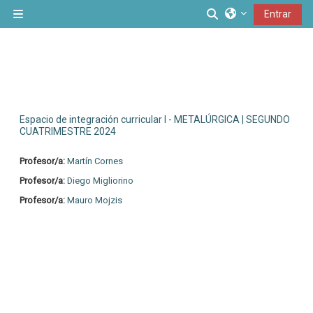
Salta al contenido principal
Conmutar entrad
Entrar
Panel lateral
Espacio de integración curricular I - METALÚRGICA | SEGUNDO
CUATRIMESTRE 2024
Profesor/a:
Martín Cornes
Profesor/a:
Diego Migliorino
Profesor/a:
Mauro Mojzis