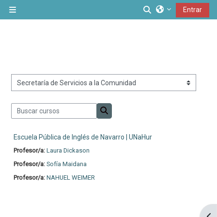
Salta al contenido principal
Conmutar entrad
Entrar
Panel lateral
Categorías del curso
Buscar cursos
Buscar cursos
Escuela Pública de Inglés de Navarro | UNaHur
Profesor/a:
Laura Dickason
Profesor/a:
Sofía Maidana
Profesor/a:
NAHUEL WEIMER
Abr