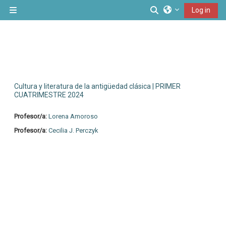
Skip to main content
Toggle search inp
Log in
Side panel
Cultura y literatura de la antigüedad clásica | PRIMER
CUATRIMESTRE 2024
Profesor/a:
Lorena Amoroso
Profesor/a:
Cecilia J. Perczyk