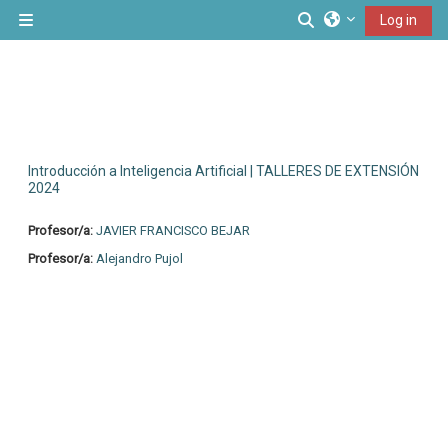
Skip to main content
Toggle search inp
Log in
Side panel
Introducción a Inteligencia Artificial | TALLERES DE EXTENSIÓN
2024
Profesor/a:
JAVIER FRANCISCO BEJAR
Profesor/a:
Alejandro Pujol