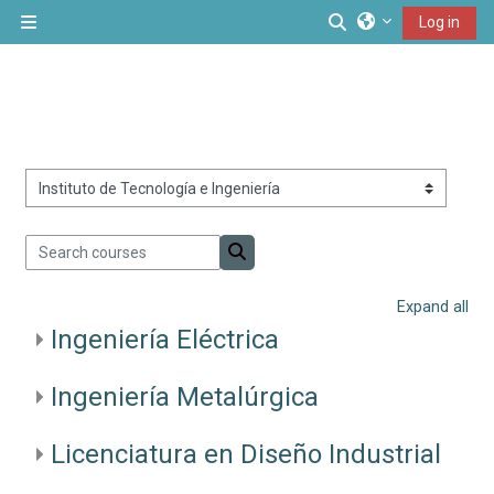
Skip to main content
Toggle search inp
Log in
Side panel
Course categories
Search courses
Search courses
Expand all
Ingeniería Eléctrica
Ingeniería Metalúrgica
Licenciatura en Diseño Industrial