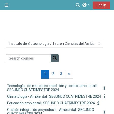
Skip to main content
Toggle search inp
Log in
Side panel
Course categories
Search courses
Search courses
Page 1
Page 2
Page 3
Next page
1
2
3
»
Tecnologías de muestreo, medición y control ambiental |
SEGUNDO CUATRIMESTRE 2024
Climatología - Ambiental | SEGUNDO CUATRIMESTRE 2024
Educación ambiental | SEGUNDO CUATRIMESTRE 2024
Gestión integral de proyectos II - Ambiental | SEGUNDO
CUATRIMESTRE 2024